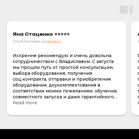
Яна Стаценко ⭐⭐⭐⭐⭐
Опубликован на
Яндекс
Искренне рекомендую и очень довольна
сотрудничеством с Владиславом. С августа
мы прошли путь от простой консультации,
выбора оборудования, получения
соц.контракта, отправки и приобретения
оборудования, доукомплектования в
соответствии моими пожеланиям, обучения,
совместного запуска и даже гарантийного
случая , тк не сразу увидела трещину на
Read more
одной из манипул по всем вопросам все
отработано четко и я смело рекомендую и
очень довольна отношением к работе и
клиентам. Владислав действительно профи
своего дела, а не поверхностный продажник
со скриптом, лишь бы что то продать, что и