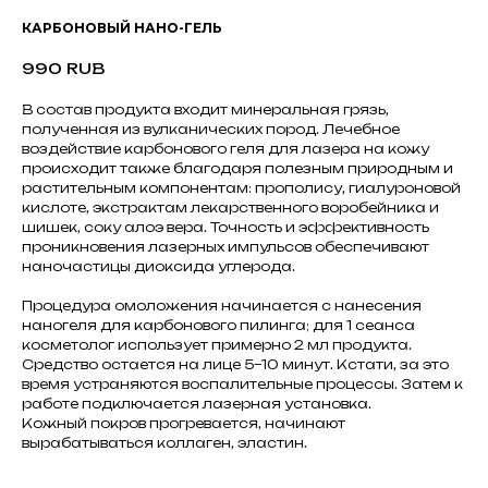
КАРБОНОВЫЙ НАНО-ГЕЛЬ
990
RUB
В состав продукта входит минеральная грязь,
полученная из вулканических пород. Лечебное
воздействие карбонового геля для лазера на кожу
происходит также благодаря полезным природным и
растительным компонентам: прополису, гиалуроновой
кислоте, экстрактам лекарственного воробейника и
шишек, соку алоэ вера. Точность и эффективность
проникновения лазерных импульсов обеспечивают
наночастицы диоксида углерода.
Процедура омоложения начинается с нанесения
наногеля для карбонового пилинга; для 1 сеанса
косметолог использует примерно 2 мл продукта.
Средство остается на лице 5–10 минут. Кстати, за это
время устраняются воспалительные процессы. Затем к
работе подключается лазерная установка.
Кожный покров прогревается, начинают
вырабатываться коллаген, эластин.