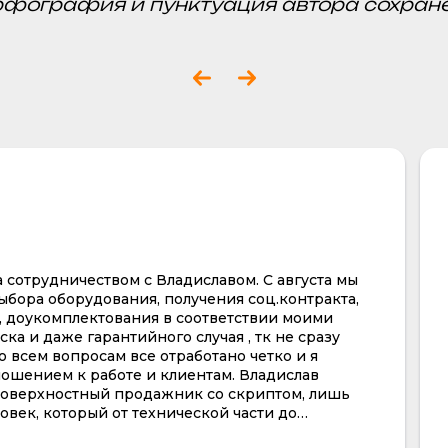
рфография и пунктуация автора сохран
сотрудничеством с Владиславом. С августа мы
ыбора оборудования, получения соц.контракта,
 доукомплектования в соответствии моими
ка и даже гарантийного случая , тк не сразу
 всем вопросам все отработано четко и я
ошением к работе и клиентам. Владислав
 поверхностный продажник со скриптом, лишь
еловек, который от технической части до
советовал, помогал с выбором и самое главное