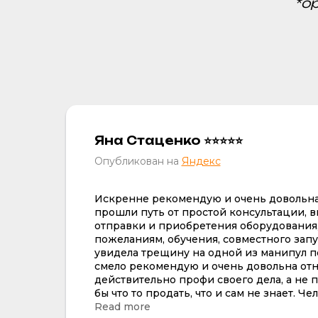
*о
Яна Стаценко ⭐⭐⭐⭐⭐
Опубликован на
Яндекс
Искренне рекомендую и очень довольна 
прошли путь от простой консультации, в
отправки и приобретения оборудования,
пожеланиям, обучения, совместного запус
увидела трещину на одной из манипул по
смело рекомендую и очень довольна отн
действительно профи своего дела, а не
бы что то продать, что и сам не знает. Ч
нюансов работы вникал в мои пожелания 
Read more