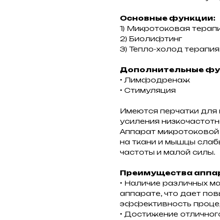
Основные функции:
1) Микротоковая терапи
2) Биолифтинг
3) Тепло-холод терапия
Дополнительные фу
• Лимфодренаж
• Стимуляция
Имеются перчатки для
усиления низкочастотн
Аппарат микротоковой
на ткани и мышцы слаб
частоты и малой силы.
Преимущества аппа
• Наличие различных м
аппарате, что дает по
эффективность проц
• Достижение отличног