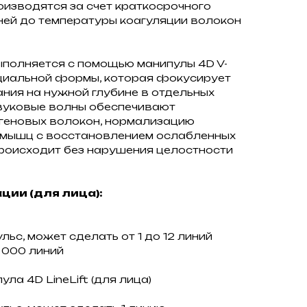
изводятся за счет краткосрочного
ней до температуры коагуляции волокон
полняется с помощью манипулы 4D V-
циальной формы, которая фокусирует
ния на нужной глубине в отдельных
звуковые волны обеспечивают
геновых волокон, нормализацию
и мышц с восстановлением ослабленных
роисходит без нарушения целостности
ции (для лица):
ьс, может сделать от 1 до 12 линий
 000 линий
ла 4D LineLift (для лица)