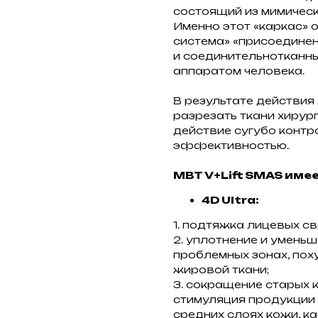
состоящий из мимическ
Именно этот «каркас» о
система» «присоединен
и соединительнотканны
аппаратом человека.
В результате действия
разрезать ткани хирург
действие сугубо контр
эффективностью.
MBT V+Lift SMAS име
4D Ultra:
1. подтяжка лицевых св
2. уплотнение и умень
проблемных зонах, пох
жировой ткани;
3. сокращение старых 
стимуляция продукции 
средних слоях кожи, к