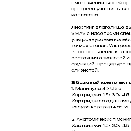
омоложения тканей про
прогрева участков тка
коллагена.
Лифтинг влагалища вы
SMAS с насадками спе
ультразвуковые колеба
точках стенок. Ультра
восстановление колла
состояния слизистой 
функций. Процедура п
слизистой.
В базовой комплекта
1. Манипула 4D Ultra
Картриджи: 1.5/ 3.0/ 4.5
Картридж за один импул
Ресурс картриджа^ 20
2. Анатомическая манипу
Картриджи: 1.5/ 3.0/ 4.5