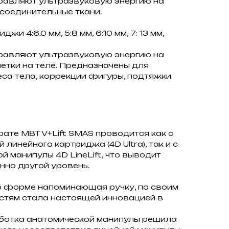
правляют ультразвуковую энергию на
: соединительные ткани.
и 4:6.0 мм, 5:8 мм, 6:10 мм, 7: 13 мм,
правляют ультразвуковую энергию на
етки на теле. Предназначены для
еса тела, коррекции фигуры, подтяжки
ате MBT V+Lift SMAS проводится как с
инейного картриджа (4D Ultra), так и с
 манипулы 4D LineLift, что выводит
нно другой уровень.
по форме напоминающая ручку, по своим
стям стала настоящей инновацией в
ботка анатомической манипулы решила