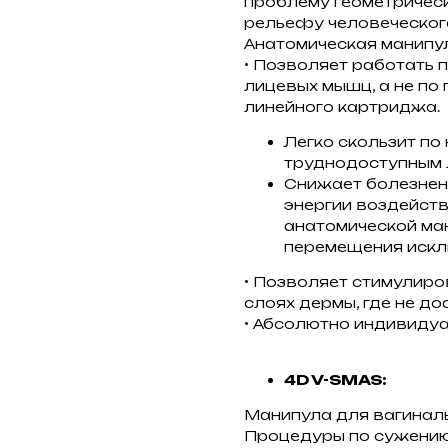
проблему геометричес
рельефу человеческог
Анатомическая манипула
• Позволяет работать 
лицевых мышц, а не по 
линейного картриджа.
Легко скользит по
труднодоступным 
Снижает болезнен
энергии воздейств
анатомической ма
перемещения искл
• Позволяет стимулиро
слоях дермы, где не д
• Абсолютно индивиду
4D V-SMAS:
Манипула для вагинал
Процедуры по сужению