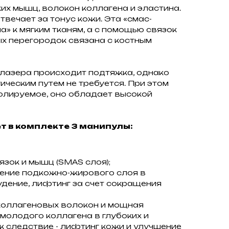
их мышц, волокон коллагена и эластина.
твечает за тонус кожи. Эта «смас-
а» к мягким тканям, а с помощью связок
х перегородок связана с костным
 лазера происходит подтяжка, однако
ическим путем не требуется. При этом
олируемое, оно обладает высокой
ет в комплекте 3 манипулы:
язок и мышц (SMAS слоя);
шение подкожно-жирового слоя в
удение, лифтинг за счет сокращения
коллагеновых волокон и мощная
молодого коллагена в глубоких и
ак следствие - лифтинг кожи и улучшение