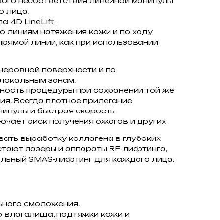
кого несоответствия линейной манипулы
о лица.
 4D LineLift:
по линиям натяжения кожи и по ходу
прямой линии, как при использовании
 неровной поверхности и по
локальным зонам.
ность процедуры при сохранении той же
ия. Всегда плотное прилегание
нипулы и быстрая скорость
ючает риск получения ожогов и других
вать выработку коллагена в глубоких
остают лазеры и аппараты RF-лифтинга,
альный SMAS-лифтинг для каждого лица.
ьного омоложения.
 влагалища, подтяжки кожи и