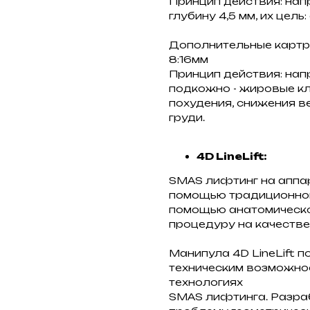
Принцип действия: на
глубину 4,5 мм, их цель
Дополнительные картридж
8:16мм
Принцип действия: на
подкожно - жировые кл
похудения, снижения в
груди.
4D LineLift:
SMAS лифтинг на аппар
помощью традиционной л
помощью анатомической
процедуру на качестве
Манипула 4D LineLift 
техническим возможно
технологиях
SMAS лифтинга. Разра