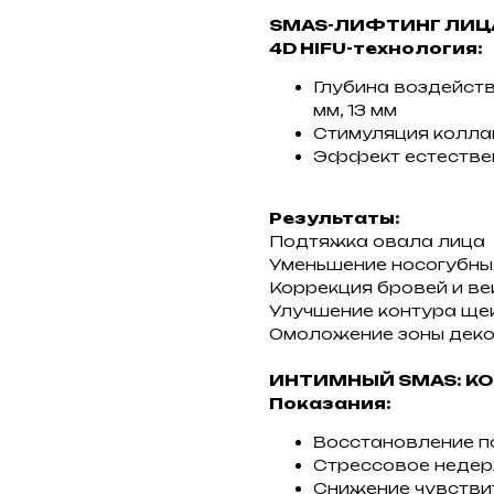
SMAS-ЛИФТИНГ ЛИЦА
4D HIFU-технология:
Глубина воздействия:
мм, 13 мм
Стимуляция коллаг
Эффект естествен
Результаты:
Подтяжка овала лица
Уменьшение носогубны
Коррекция бровей и ве
Улучшение контура ще
Омоложение зоны деко
ИНТИМНЫЙ SMAS: К
Показания:
Восстановление п
Стрессовое недер
Снижение чувстви