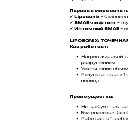
Первое в мире сочет
✔
Liposonix
– безопер
✔
SMAS-лифтинг
– гл
✔
Интимный SMAS
– 
LIPOSONIX: ТОЧЕЧН
Как работает:
Нагрев жировой т
разрушением
Уменьшение объема
Результат после 1
период
Преимущества:
Не требует повто
Без разрезов, без 
Работает с "пробл