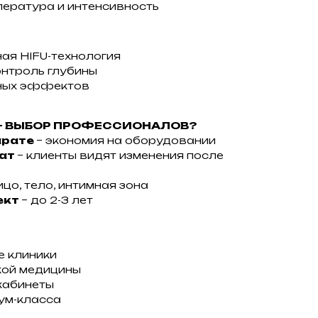
пература и интенсивность
я HIFU-технология
онтроль глубины
чных эффектов
 – ВЫБОР ПРОФЕССИОНАЛОВ?
арате
– экономия на оборудовании
тат
– клиенты видят изменения после
ицо, тело, интимная зона
ект
– до 2-3 лет
е клиники
кой медицины
кабинеты
ум-класса