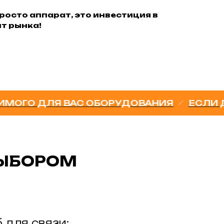
просто аппарат, это инвестиция в
т рынка!
ДЛЯ ВАС ОБОРУДОВАНИЯ
ЕСЛИ ДО СИХ
ВЫБОРОМ
 для связи: