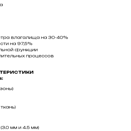
а
тра влагалища на 30-40%
сти на 97,5%
льной функции
лительных процессов
КТЕРИСТИКИ
я:
 зоны)
 ткань)
3.0 мм и 4.5 мм)