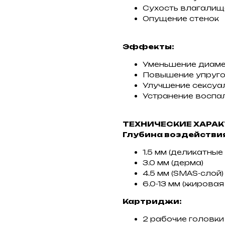
Сухость влагалищ
Опущение стенок
Эффекты:
Уменьшение диаме
Повышение упруго
Улучшение сексуа
Устранение воспа
ТЕХНИЧЕСКИЕ ХАРА
Глубина воздействи
1.5 мм (деликатные
3.0 мм (дерма)
4.5 мм (SMAS-слой)
6.0-13 мм (жировая
Картриджи:
2 рабочие головки (