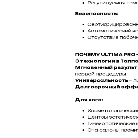
Регулируемая тем
Безопасность:
Сертифицированна
Автоматический к
Отсутствие побо
ПОЧЕМУ ULTIMA PRO
3 технологии в 1 апп
Мгновенный резуль
первой процедуры
Универсальность
– л
Долгосрочный эфф
Для кого:
Косметологически
Центры эстетичес
Гинекологические 
Спа-салоны преми