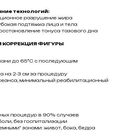
ание технологий:
ационное разрушение жира
убокая подтяжка лица и тела
восстановление тонуса тазового дна
АЯ КОРРЕКЦИЯ ФИГУРЫ
кани до 65°С с последующим
 на 2-3 см за процедуру
 сеанса, минимальный реабилитационный
рных процедур в 90% случаев
боли, без госпитализации
емными" зонами: живот, бока, бедра