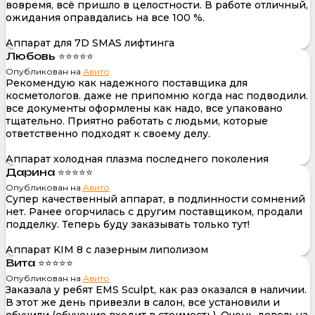
вовремя, всё пришло в целостности. В работе отличный,
ожидания оправдались на все 100 %.
Аппарат для 7D SMAS лифтинга
Любовь ⭐⭐⭐⭐⭐
Опубликован на
Авито
Рекомендую как надежного поставщика для
косметологов. даже не припомню когда нас подводили.
все документы оформлены как надо, все упаковано
тщательно. Приятно работать с людьми, которые
ответственно подходят к своему делу.
Аппарат холодная плазма последнего поколения
Дарина ⭐⭐⭐⭐⭐
Опубликован на
Авито
Супер качественный аппарат, в подлинности сомнений
нет. Ранее огорчилась с другим поставщиком, продали
подделку. Теперь буду заказывать только тут!
Аппарат KIM 8 с лазерным липолизом
Вита ⭐⭐⭐⭐⭐
Опубликован на
Авито
Заказала у ребят EMS Sculpt, как раз оказался в наличии.
В этот же день привезли в салон, все установили и
обучили (обучение входит в стоимость). Очень довольна,