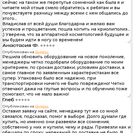
сейчас на таком же перепутье сомнений как была я и
читаете мой отзыв смело обратитесь к ребятам и вы
почувствуете разницу между всеми с кем общались до
этого...
Владислав от всей души благодарна и желаю вам
успехов и процветания, пошла копить на криолиполиз...
;) Уверена, что за аппаратной косметологией будущее и
мы будем идти в ногу со временем!
Анастасия Ф. ⭐⭐⭐⭐⭐
Опубликован на
Яндекс
Решила обновить оборудование на новое поколение,
менеджеры четко подобрали оборудование по моим
критерием, по срокам доставки, условиям доставки, а
самое главное по заявленным характеристакам все
супер. Упаковано было все надежно, при
транспортировки ничего не было повреждено! Четко
отвечают дажа на глупые вопросы и по обучению тоже
помогают, что не мало важно!
Глеб ⭐⭐⭐⭐⭐
Опубликован на
Яндекс
Оставил заявку на сайте, менеджер тут же со мной
связался, подсказал, помог в выборе. Долго думали где
купить, но именно они развеяли все сомнения,
собственно у них и купили, чему и рады. Привезли как и
обещали по сроку, нареканий по доставке не было. В