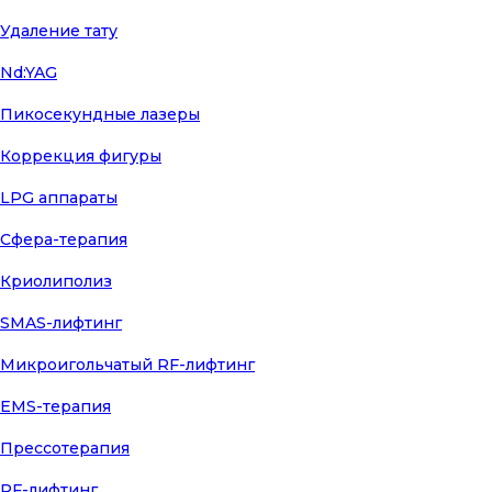
Удаление тату
Nd:YAG
Пикосекундные лазеры
Коррекция фигуры
LPG аппараты
Сфера-терапия
Криолиполиз
SMAS-лифтинг
Микроигольчатый RF-лифтинг
EMS-терапия
Прессотерапия
RF-лифтинг