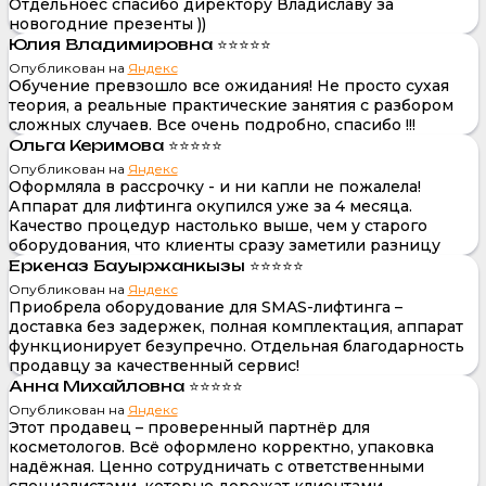
Отдельноес спасибо директору Владиславу за
новогодние презенты ))
Юлия Владимировна ⭐⭐⭐⭐⭐
Опубликован на
Яндекс
Обучение превзошло все ожидания! Не просто сухая
теория, а реальные практические занятия с разбором
сложных случаев. Все очень подробно, спасибо !!!
Ольга Керимова ⭐⭐⭐⭐⭐
Опубликован на
Яндекс
Оформляла в рассрочку - и ни капли не пожалела!
Аппарат для лифтинга окупился уже за 4 месяца.
Качество процедур настолько выше, чем у старого
оборудования, что клиенты сразу заметили разницу
Еркеназ Бауыржанкызы ⭐⭐⭐⭐⭐
Опубликован на
Яндекс
Приобрела оборудование для SMAS-лифтинга –
доставка без задержек, полная комплектация, аппарат
функционирует безупречно. Отдельная благодарность
продавцу за качественный сервис!
Анна Михайловна ⭐⭐⭐⭐⭐
Опубликован на
Яндекс
Этот продавец – проверенный партнёр для
косметологов. Всё оформлено корректно, упаковка
надёжная. Ценно сотрудничать с ответственными
специалистами, которые дорожат клиентами.