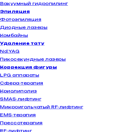
Вакуумный гидропилинг
Эпиляция
Фотоэпиляция
Диодные лазеры
Комбайны
Удаление тату
Nd:YAG
Пикосекундные лазеры
Коррекция фигуры
LPG аппараты
Сфера-терапия
Криолиполиз
SMAS-лифтинг
Микроигольчатый RF-лифтинг
EMS-терапия
Прессотерапия
RF-лифтинг