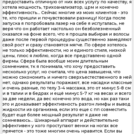
предоставить отличную от них всех услугу по качеству, я
хотела мощность, трихоанализатор, црм и конечно
эффективность... Сейчас многие из моих клиентов - это
те, кто пришли и почувствовали разницу! Когда после
запуска я попробовала лазер на себе я испугалась, не
веря что он работает настолько он безболезненный
оказался на фоне всего, что я прошла выбирая и волосы
даже после первой процедуры существенно замедляют
свой рост и сразу становятся мягче. По сфере хотелось
не только эффективности, но и единого стиля, низкой
цены, плюс я люблю, когда все представлено одной
фирмы. Сфера была вообще моим длительным
сомнением, тк я понимала, что хочу предоставить
несколько услуг, но считала, что цена завышена, что
можно сэкономить и ничего сверхъестественного в ней
нет, однако результаты поражают, все насадки классные
и очень разные, по телу 3-4 массажа, это от минус 5-8 см
и в талии и в бедрах и ещё минус 5-7 кг на весах и всего
за две недели, да вес конечно это вода, но как раз таки
это и доказывает эффективность разгон лимфы и вывод
жидкости из организма, если это еще с пп совместить
будет еще более мощный результат я даже не
сомневаюсь... Шикарный аппарат и действительно
эффективен у кого проступают венки на ногах все
прячется - это тоже многим очень нравится. Если вы