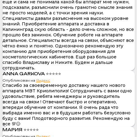
еще и сама не понимала какой бы аппарат мне нужен,
подсказали, разъяснили очень грамотно смысле знания
не просто моделей, а с точки зрения науки.
Специалисты давали разъяснения на высоком уровне
знаний. Приобретение аппарата и доставка в
Калининград скую область - дело очень сложное, но все
прошло без заминок. Обучение роботе на аппарате
детальное. Специалисты всегда на связи, объясняют все
чётко ёмко и понятно. Однозначно рекомендую эту
компанию для приобретения оборудования для
косметологических кабинетов. Ещё раз большое
спасибо Владиславу и Никите. Будем и дальше
сотрудничать.
ANNA GARKOVA ⭐⭐⭐⭐⭐
Опубликован на
Яндекс
Спасибо за своевременную доставку нашего нового
аппарата MBT Криолиполиз! Сотрудничать с вами одно
удовольствие, ребята менеджеры и руководитель
всегда на связи ! Отвечают быстро и оперативно,
впереди обучение от компании. Я очень рада что
выбрада именно вас и в будушем работать безусловно
буду с вами! Плодотворного развития. Рекомендую на
все 💯😊
МАРИЯ ⭐⭐⭐⭐⭐
Опубликован на
Яндекс