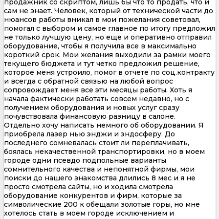
продажник со скриптом, лишь бы что то продать, что и
сам не знает. Человек, который от технической части до
нюансов работы вникал в мои пожелания советовал,
помогал с выбором и самое главное по итогу предложил
не только лучшую цену, но ещё и оперативно отправил
оборудование, чтобы я получила все в максимально
короткий срок. Мои желания выходили за рамки моего
текущего бюджета и тут четко предложил решение,
которое меня устроило, помог в отчете по соц.контракту
и всегда с обратной связью на любой вопрос
сопровождает меня все эти месяцы работы. Хоть я
начала фактически работать совсем недавно, но с
получением оборудования и новых услуг сразу
почувствовала финансовую разницу в салоне.
Отдельно хочу написать немного об оборудовании. Я
приобрела лазер нью энджи и эндосферу. До
последнего сомневалась стоит ли переплачивать,
боялась некачественной транспортировки, но в моем
городе одни псевдо подпольные варианты
сомнительного качества и непонятной фирмы, мои
поиски до нашего знакомства длились 8 мес и я не
просто смотрела сайты, но и ходила смотрела
оборудование конкурентов и фирм, которые за
символические 200 к обещали золотые горы, но мне
хотелось стать в моем городе исключением и