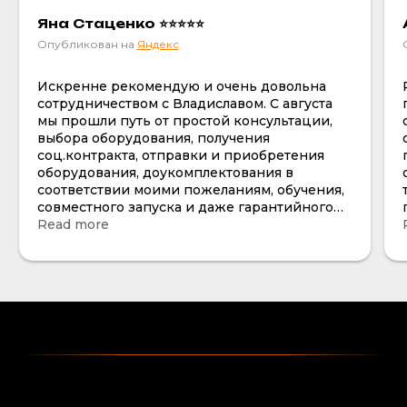
Яна Стаценко ⭐⭐⭐⭐⭐
Опубликован на
Яндекс
Искренне рекомендую и очень довольна
сотрудничеством с Владиславом. С августа
мы прошли путь от простой консультации,
выбора оборудования, получения
соц.контракта, отправки и приобретения
оборудования, доукомплектования в
соответствии моими пожеланиям, обучения,
совместного запуска и даже гарантийного
случая , тк не сразу увидела трещину на
Read more
одной из манипул по всем вопросам все
отработано четко и я смело рекомендую и
очень довольна отношением к работе и
клиентам. Владислав действительно профи
своего дела, а не поверхностный продажник
со скриптом, лишь бы что то продать, что и
сам не знает. Человек, который от
технической части до нюансов работы
вникал в мои пожелания советовал, помогал
с выбором и самое главное по итогу