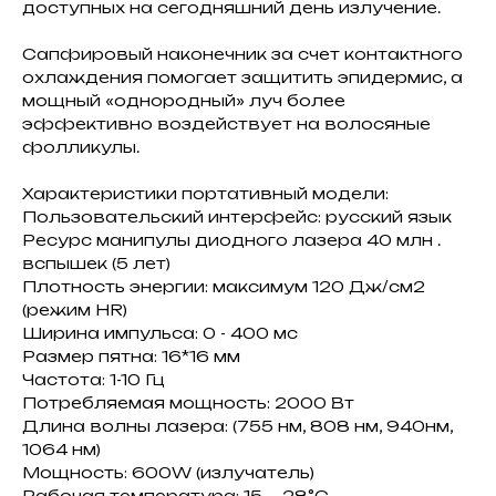
доступных на сегодняшний день излучение.
Сапфировый наконечник за счет контактного
охлаждения помогает защитить эпидермис, а
мощный «однородный» луч более
эффективно воздействует на волосяные
фолликулы.
Характеристики портативный модели:
Пользовательский интерфейс: русский язык
Ресурс манипулы диодного лазера 40 млн .
вспышек (5 лет)
Плотность энергии: максимум 120 Дж/см2
(режим HR)
Ширина импульса: 0 - 400 мс
Размер пятна: 16*16 мм
Частота: 1-10 Гц
Потребляемая мощность: 2000 Вт
Длина волны лазера: (755 нм, 808 нм, 940нм,
1064 нм)
Мощность: 600W (излучатель)
Рабочая температура: 15 ~ 28°С