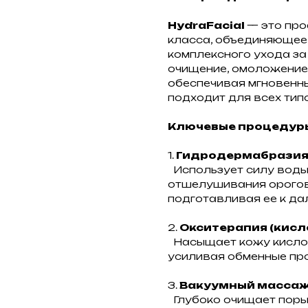
HydraFacial
— это пр
класса, объединяющее 
комплексного ухода за
очищение, омоложение,
обеспечивая мгновенны
подходит для всех тип
Ключевые процедуры
1.
Гидродермабрази
Использует силу воды
отшелушивания орогов
подготавливая ее к да
2.
Окситерапия (кисл
Насыщает кожу кислор
усиливая обменные про
3.
Вакуумный масса
Глубоко очищает поры,