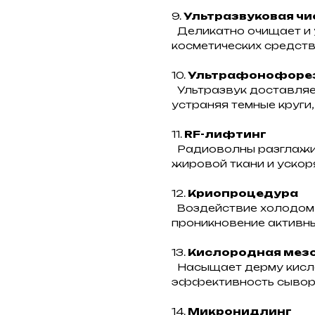
9.
Ультразвуковая чис
Деликатно очищает и 
косметических средств
10.
Ультрафонофорез 
Ультразвук доставляет
устраняя темные круги,
11.
RF-лифтинг
Радиоволны разглажи
жировой ткани и ускор
12.
Криопроцедура
Воздействие холодом 
проникновение активны
13.
Кислородная мез
Насыщает дерму кисло
эффективность сывор
14.
Микронидлинг