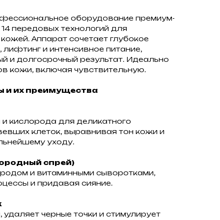
офессиональное оборудование премиум-
14 передовых технологий для
 кожей. Аппарат сочетает глубокое
 лифтинг и интенсивное питание,
й и долгосрочный результат. Идеально
ов кожи, включая чувствительную.
 и их преимущества
я
 и кислорода для деликатного
евших клеток, выравнивая тон кожи и
льнейшему уходу.
ородный спрей)
одом и витаминными сыворотками,
цессы и придавая сияние.
ж
 удаляет черные точки и стимулирует