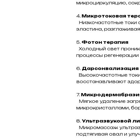
микроциркуляцию, сок
4.
Микротоковая тер
Низкочастотные токи 
эластина, разглаживая
5.
Фотон терапия
Холодный свет проника
процессы регенерации 
6.
Дарсонвализация
Высокочастотные токи
восстанавливают здор
7.
Микродермабрази
Мягкое удаление загр
микрокристаллами, борь
8.
Ультразвуковой л
Микромассаж ультразв
подтягивая овал и улу