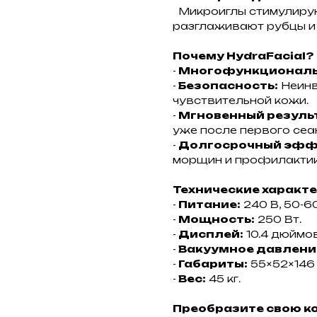
Микроиглы стимулирую
разглаживают рубцы и
Почему HydraFacial?
-
Многофункциональ
-
Безопасность:
Неинв
чувствительной кожи.
-
Мгновенный резуль
уже после первого сеа
-
Долгосрочный эфф
морщин и профилактик
Технические характ
-
Питание:
240 В, 50-60
-
Мощность:
250 Вт.
-
Дисплей:
10.4 дюймов
-
Вакуумное давлени
-
Габариты:
55×52×146 
-
Вес:
45 кг.
Преобразите свою ко