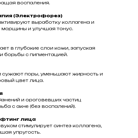
ращая воспаления.
апия (Электрофорез)
активируют выработку коллагена и
 морщины и улучшая тонус.
ет в глубокие слои кожи, запуская
и борьбы с пигментацией.
 сужают поры, уменьшают жирность и
овый цвет лица.
я
язнений и ороговевших частиц
ба с акне (без воспалений).
ифтинг лица
уком стимулирует синтез коллагена,
чшая упругость.