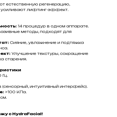
т естественную регенерацию,
 усиливают лифтинг-эффект.
ность:
14 процедур в одном аппарате.
азивные методы, подходят для
тат:
Сияние, увлажнение и подтяжка
нса.
ект:
Улучшение текстуры, сокращение
а старения.
еристики
 Гц.
 (сенсорный, интуитивный интерфейс).
е:
>100 КПа.
см.
жу с HydraFacial!