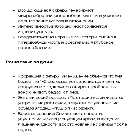
Вращающиеся сферы генерируют
микровибрации, расслабляя мышцы и ускоряя
расщепление жировых отложений.
Интенсивность вибрации настраивается
индивидуально.
Воздействует на нервные рецепторы, снижая
гипервозбудимость и обеспечивая глубокое
расслабление.
Решаемые задачи:
Коррекция фигуры: Уменьшение объемов (талия,
бедра) на 1–2 размера, устранение целлюлита,
разрушение подкожного жира в проблемных
зонах (живот, бедра, спина).
Эстетический эффект: Подтяжка кожи живота,
устранение растяжек, визуальное увеличение
объема ягодиц («пуш-ап» эффект).
Восстановление: Снижение отечности,
улучшение микроциркуляции крови, выведение
лишней жидкости, восстановление фигуры после
родов.