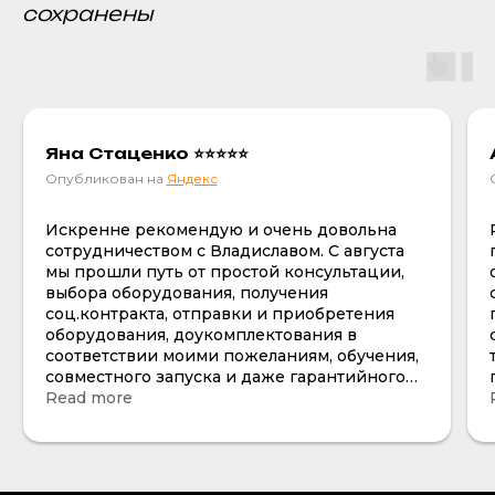
сохранены
Яна Стаценко ⭐⭐⭐⭐⭐
Опубликован на
Яндекс
Искренне рекомендую и очень довольна
сотрудничеством с Владиславом. С августа
мы прошли путь от простой консультации,
выбора оборудования, получения
соц.контракта, отправки и приобретения
оборудования, доукомплектования в
соответствии моими пожеланиям, обучения,
совместного запуска и даже гарантийного
случая , тк не сразу увидела трещину на
Read more
одной из манипул по всем вопросам все
отработано четко и я смело рекомендую и
очень довольна отношением к работе и
клиентам. Владислав действительно профи