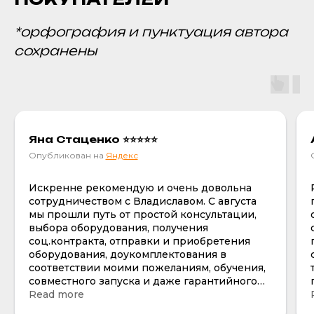
*орфография и пунктуация автора
сохранены
Яна Стаценко ⭐⭐⭐⭐⭐
Опубликован на
Яндекс
Искренне рекомендую и очень довольна
сотрудничеством с Владиславом. С августа
мы прошли путь от простой консультации,
выбора оборудования, получения
соц.контракта, отправки и приобретения
оборудования, доукомплектования в
соответствии моими пожеланиям, обучения,
совместного запуска и даже гарантийного
случая , тк не сразу увидела трещину на
Read more
одной из манипул по всем вопросам все