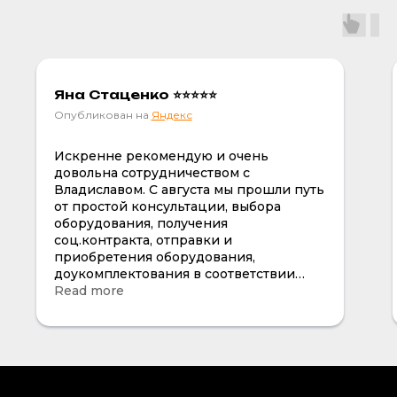
Яна Стаценко ⭐⭐⭐⭐⭐
Опубликован на
Яндекс
Искренне рекомендую и очень
довольна сотрудничеством с
Владиславом. С августа мы прошли путь
от простой консультации, выбора
оборудования, получения
соц.контракта, отправки и
приобретения оборудования,
доукомплектования в соответствии
моими пожеланиям, обучения,
Read more
совместного запуска и даже
гарантийного случая , тк не сразу
увидела трещину на одной из манипул
по всем вопросам все отработано четко
и я смело рекомендую и очень
довольна отношением к работе и