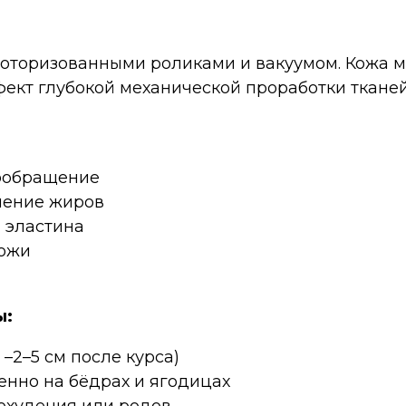
оторизованными роликами и вакуумом. Кожа мя
фект глубокой механической проработки тканей
ообращение
ление жиров
и эластина
кожи
ы:
–2–5 см после курса)
енно на бёдрах и ягодицах