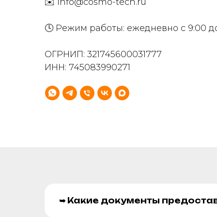
✉️ info@cosmo-tech.ru
🕓 Режим работы: ежедневно с 9:00 д
ОГРНИП: 321745600031777
ИНН: 745083990271
➥ Какие документы предоста