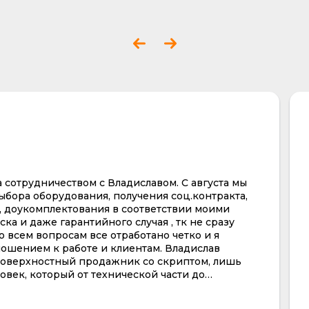
сотрудничеством с Владиславом. С августа мы
ыбора оборудования, получения соц.контракта,
 доукомплектования в соответствии моими
ка и даже гарантийного случая , тк не сразу
 всем вопросам все отработано четко и я
ошением к работе и клиентам. Владислав
 поверхностный продажник со скриптом, лишь
еловек, который от технической части до
советовал, помогал с выбором и самое главное
ену, но ещё и оперативно отправил